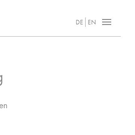
|
menu
DE
EN
g
hen