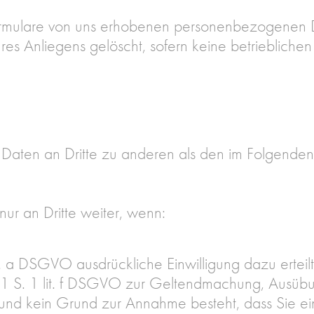
formulare von uns erhobenen personenbezogenen 
hres Anliegens gelöscht, sofern keine betrieblich
n Daten an Dritte zu anderen als den im Folgende
ur an Dritte weiter, wenn:
lit. a DSGVO ausdrückliche Einwilligung dazu erteil
 1 S. 1 lit. f DSGVO zur Geltendmachung, Ausübu
t und kein Grund zur Annahme besteht, dass Sie 